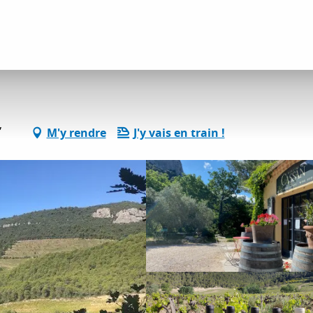
ivités vin et gastronomie
Domaine de Cassan
,
M'y rendre
J'y vais en train !