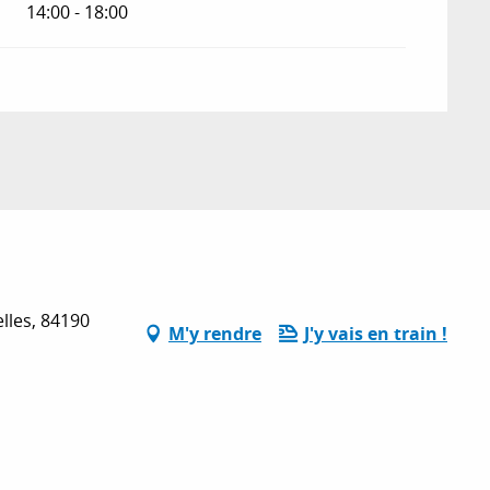
14:00 - 18:00
lles, 84190
M'y rendre
J'y vais en train !