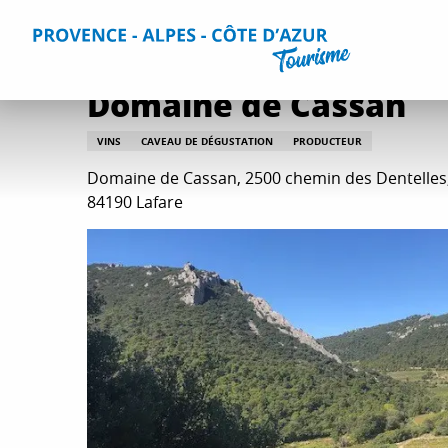
Aller
Accueil
Que faire ?
Vin et gastronomie
Toutes les act
au
contenu
principal
Domaine de Cassan
VINS
CAVEAU DE DÉGUSTATION
PRODUCTEUR
Domaine de Cassan, 2500 chemin des Dentelles
84190 Lafare