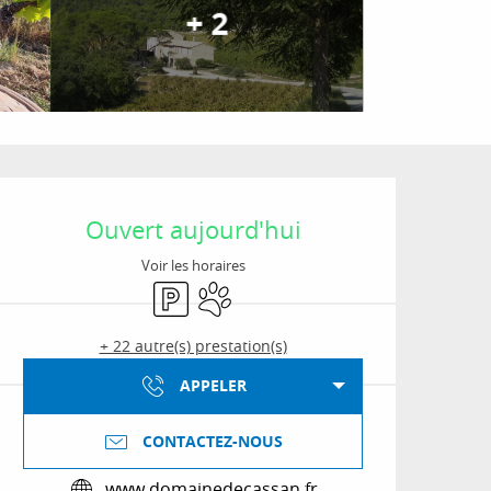
+ 2
Ouverture et coordon
Ouvert aujourd'hui
Voir les horaires
Parking
Animaux acceptés
+ 22 autre(s) prestation(s)
APPELER
CONTACTEZ-NOUS
www.domainedecassan.fr