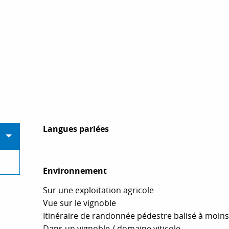
Langues parlées
Langues parlées
Environnement
Environnement
Sur une exploitation agricole
Vue sur le vignoble
Itinéraire de randonnée pédestre balisé à moin
Dans un vignoble / domaine viticole