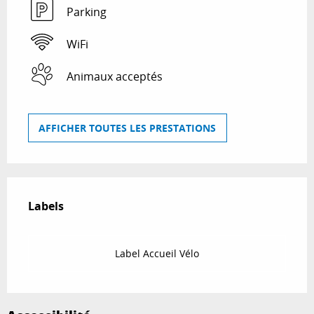
Parking
WiFi
Animaux acceptés
AFFICHER TOUTES LES PRESTATIONS
Offres de prestations
Labels
Labels
Label Accueil Vélo