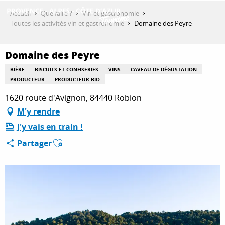
Aller
Accueil
Que faire ?
Vin et gastronomie
au
Toutes les activités vin et gastronomie
Domaine des Peyre
contenu
DÉCOUVRIR
principal
Domaine des Peyre
BIÈRE
BISCUITS ET CONFISERIES
VINS
CAVEAU DE DÉGUSTATION
QUE FAIRE ?
PRODUCTEUR
PRODUCTEUR BIO
1620 route d'Avignon, 84440 Robion
M'y rendre
SÉJOURNER
J'y vais en train !
Ajouter aux favoris
Partager
ESPACE PRO