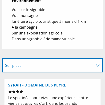
Environnement
Environnement
Vue sur le vignoble
Vue montagne
Itinéraire cyclo touristique à moins d'1 km
A la campagne
Sur une exploitation agricole
Dans un vignoble / domaine viticole
Sur place
En lien avec
Réservable
SYRAH - DOMAINE DES PEYRE
Programme l'animation...
Le spot idéal pour vivre une expérience entre
vignes et œuvres d’art, dans les grands