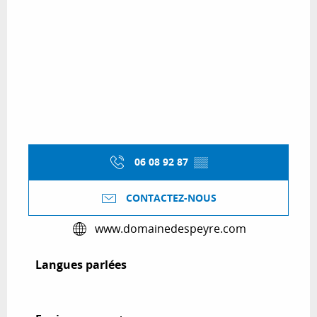
06 08 92 87
▒▒
CONTACTEZ-NOUS
www.domainedespeyre.com
Langues parlées
Langues parlées