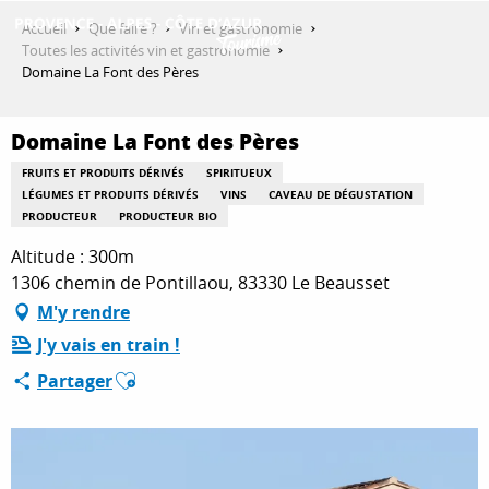
Aller
Accueil
Que faire ?
Vin et gastronomie
au
Toutes les activités vin et gastronomie
contenu
Domaine La Font des Pères
DÉCOUVRIR
principal
Domaine La Font des Pères
QUE FAIRE ?
FRUITS ET PRODUITS DÉRIVÉS
SPIRITUEUX
LÉGUMES ET PRODUITS DÉRIVÉS
VINS
CAVEAU DE DÉGUSTATION
PRODUCTEUR
PRODUCTEUR BIO
Altitude : 300m
SÉJOURNER
1306 chemin de Pontillaou, 83330 Le Beausset
M'y rendre
ESPACE PRO
J'y vais en train !
Ajouter aux favoris
Partager