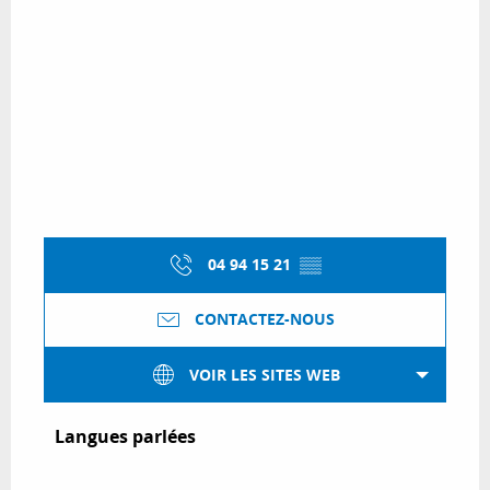
04 94 15 21
▒▒
CONTACTEZ-NOUS
VOIR LES SITES WEB
Langues parlées
Langues parlées