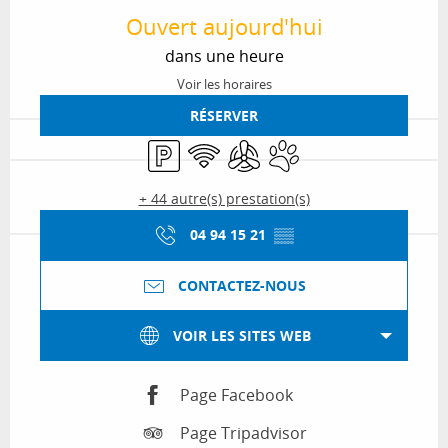
Ouvert aujourd'hui
dans une heure
Voir les horaires
RÉSERVER
Parking
WiFi
Air conditionné
Animaux acceptés
+ 44 autre(s) prestation(s)
04 94 15 21
▒▒
CONTACTEZ-NOUS
VOIR LES SITES WEB
Page Facebook
Page Tripadvisor