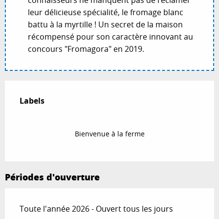
connaisseurs ne manquent pas de réclamer
leur délicieuse spécialité, le fromage blanc
battu à la myrtille ! Un secret de la maison
récompensé pour son caractère innovant au
concours "Fromagora" en 2019.
Offres de prestations
Labels
Labels
Bienvenue à la ferme
Périodes d'ouverture
Toute l'année 2026 - Ouvert tous les jours