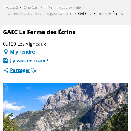
Aller
Accueil
Que faire ?
Vin et gastronomie
au
Toutes les activités vin et gastronomie
GAEC La Ferme des Écrins
contenu
DÉCOUVRIR
principal
GAEC La Ferme des Écrins
05120 Les Vigneaux
QUE FAIRE ?
M'y rendre
J'y vais en train !
Ajouter aux favoris
SÉJOURNER
Partager
ESPACE PRO