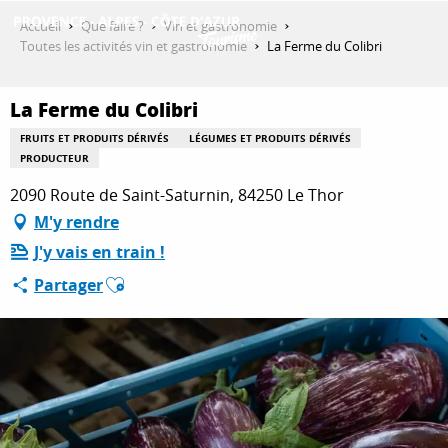
Aller
Accueil
Que faire ?
Vin et gastronomie
au
Toutes les activités vin et gastronomie
La Ferme du Colibri
contenu
DÉCOUVRIR
principal
La Ferme du Colibri
FRUITS ET PRODUITS DÉRIVÉS
LÉGUMES ET PRODUITS DÉRIVÉS
QUE FAIRE ?
PRODUCTEUR
2090 Route de Saint-Saturnin, 84250 Le Thor
M'y rendre
SÉJOURNER
J'y vais en train !
Ajouter aux favoris
Partager
ESPACE PRO