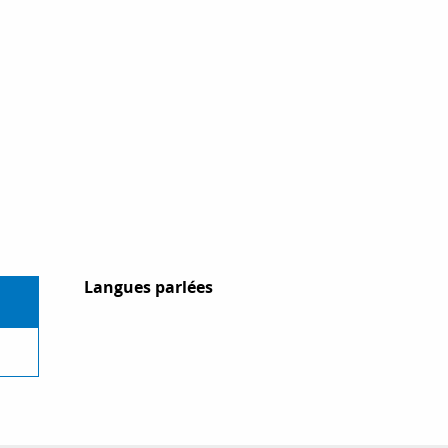
Langues parlées
Langues parlées