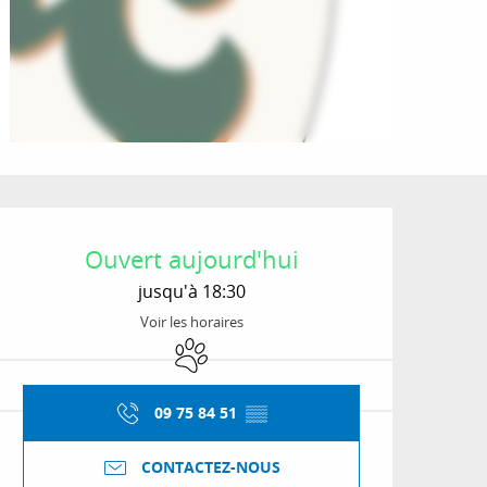
Ouverture et coordon
Ouvert aujourd'hui
jusqu'à 18:30
Voir les horaires
Animaux acceptés
09 75 84 51
▒▒
CONTACTEZ-NOUS