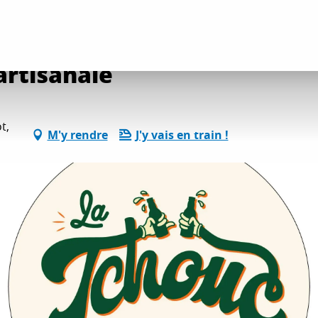
ivités vin et gastronomie
La Tchouc - Brasserie artisanale
artisanale
t,
M'y rendre
J'y vais en train !