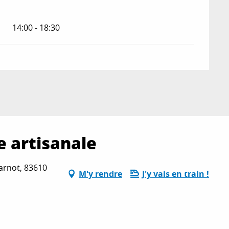
14:00 - 18:30
e artisanale
arnot, 83610
M'y rendre
J'y vais en train !