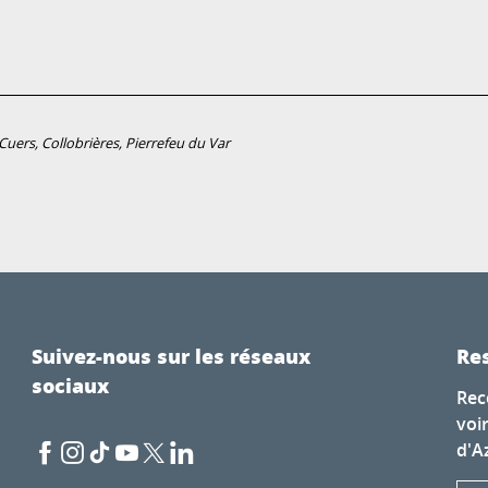
uers, Collobrières, Pierrefeu du Var
Suivez-nous sur les réseaux
Res
sociaux
Rec
voi
d'A