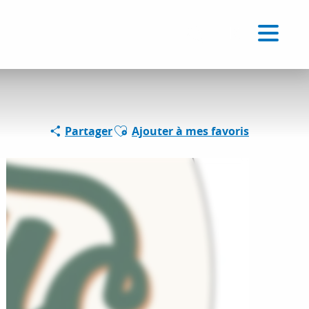
Voir les favoris
FR
Recherche
Ajouter aux favoris
Partager
Ajouter à mes favoris