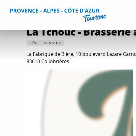
Aller
Accueil
Que faire ?
Vin et gastronomie
Toutes les act
au
contenu
principal
La Tchouc - Brasserie 
BIÈRE
BRASSEUR
La Fabrique de Bière, 10 boulevard Lazare Carno
83610 Collobrières