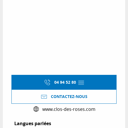
04 94 52 80
▒▒
CONTACTEZ-NOUS
www.clos-des-roses.com
Langues parlées
Langues parlées