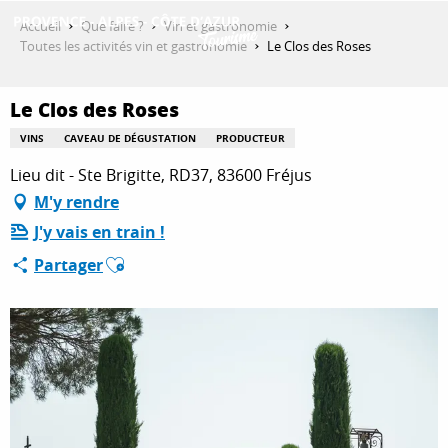
Aller
Accueil
Que faire ?
Vin et gastronomie
au
Toutes les activités vin et gastronomie
Le Clos des Roses
contenu
DÉCOUVRIR
principal
Le Clos des Roses
VINS
CAVEAU DE DÉGUSTATION
PRODUCTEUR
QUE FAIRE ?
Lieu dit - Ste Brigitte, RD37, 83600 Fréjus
M'y rendre
J'y vais en train !
SÉJOURNER
Ajouter aux favoris
Partager
ESPACE PRO