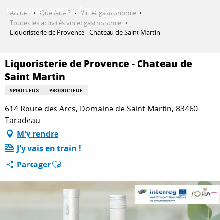
Aller
Accueil
Que faire ?
Vin et gastronomie
au
Toutes les activités vin et gastronomie
contenu
Liquoristerie de Provence - Chateau de Saint Martin
DÉCOUVRIR
principal
Liquoristerie de Provence - Chateau de
Saint Martin
QUE FAIRE ?
SPIRITUEUX
PRODUCTEUR
614 Route des Arcs, Domaine de Saint Martin, 83460
SÉJOURNER
Taradeau
M'y rendre
J'y vais en train !
ESPACE PRO
Ajouter aux favoris
Partager