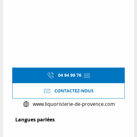
04 94 99 76
▒▒
CONTACTEZ-NOUS
www.liquoristerie-de-provence.com
Langues parlées
Langues parlées