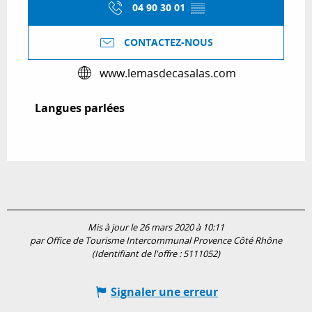
04 90 30 01
▒▒
CONTACTEZ-NOUS
www.lemasdecasalas.com
Langues parlées
Langues parlées
Mis à jour le 26 mars 2020 à 10:11
par Office de Tourisme Intercommunal Provence Côté Rhône
(Identifiant de l'offre :
5111052
)
Signaler une erreur