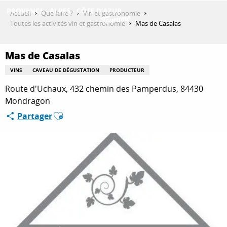
Aller
Accueil
Que faire ?
Vin et gastronomie
au
Toutes les activités vin et gastronomie
Mas de Casalas
contenu
DÉCOUVRIR
principal
Mas de Casalas
VINS
CAVEAU DE DÉGUSTATION
PRODUCTEUR
QUE FAIRE ?
Route d'Uchaux, 432 chemin des Pamperdus, 84430
Mondragon
Ajouter aux favoris
Partager
SÉJOURNER
ESPACE PRO