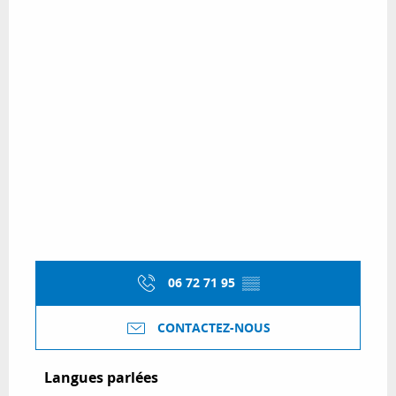
06 72 71 95
▒▒
CONTACTEZ-NOUS
Langues parlées
Langues parlées