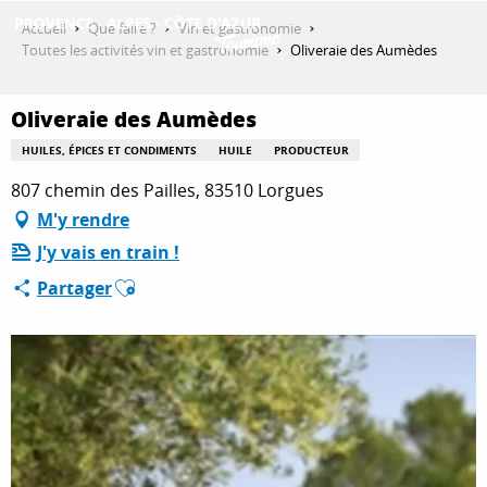
Aller
Accueil
Que faire ?
Vin et gastronomie
au
Toutes les activités vin et gastronomie
Oliveraie des Aumèdes
contenu
DÉCOUVRIR
principal
Oliveraie des Aumèdes
HUILES, ÉPICES ET CONDIMENTS
HUILE
PRODUCTEUR
QUE FAIRE ?
807 chemin des Pailles, 83510 Lorgues
M'y rendre
J'y vais en train !
SÉJOURNER
Ajouter aux favoris
Partager
ESPACE PRO