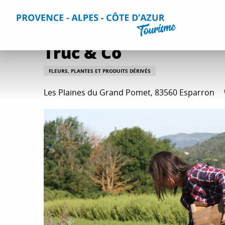
Aller
Accueil
Que faire ?
Vin et gastronomie
Toutes les act
au
contenu
principal
Truc & Co
FLEURS, PLANTES ET PRODUITS DÉRIVÉS
Les Plaines du Grand Pomet, 83560 Esparron