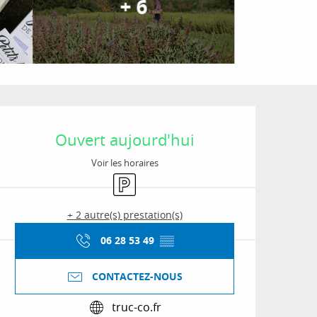
+ 6
Ouverture et coordon
Ouvert aujourd'hui
Voir les horaires
Parking
+ 2 autre(s) prestation(s)
06 28 53 49
▒▒
CONTACTEZ-NOUS
truc-co.fr