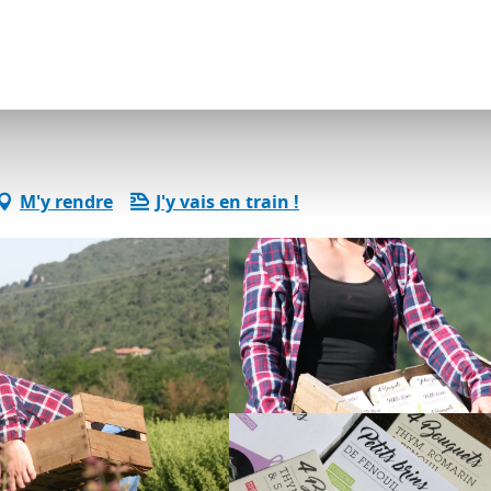
ivités vin et gastronomie
Truc & Co
M'y rendre
J'y vais en train !