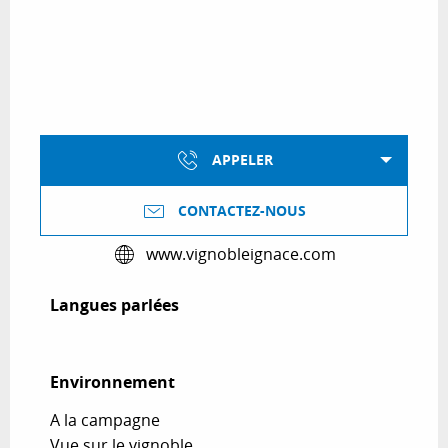
APPELER
CONTACTEZ-NOUS
www.vignobleignace.com
Langues parlées
Langues parlées
Environnement
Environnement
A la campagne
Vue sur le vignoble