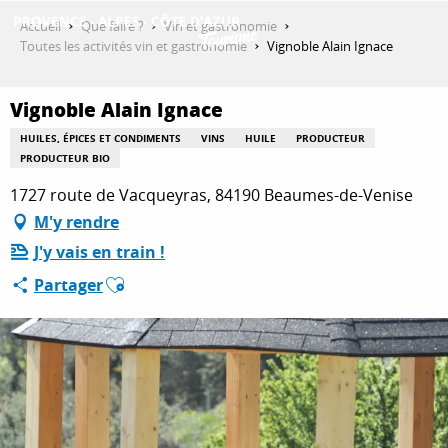
Aller
Accueil
Que faire ?
Vin et gastronomie
au
Toutes les activités vin et gastronomie
Vignoble Alain Ignace
contenu
DÉCOUVRIR
principal
Vignoble Alain Ignace
HUILES, ÉPICES ET CONDIMENTS
VINS
HUILE
PRODUCTEUR
QUE FAIRE ?
PRODUCTEUR BIO
1727 route de Vacqueyras, 84190 Beaumes-de-Venise
M'y rendre
SÉJOURNER
J'y vais en train !
Ajouter aux favoris
Partager
ESPACE PRO