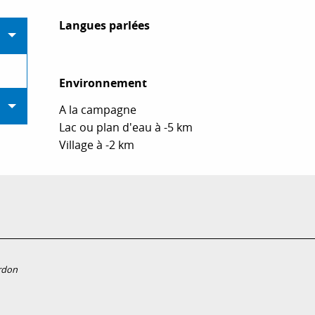
Langues parlées
Langues parlées
Environnement
Environnement
A la campagne
Lac ou plan d'eau à -5 km
Village à -2 km
rdon