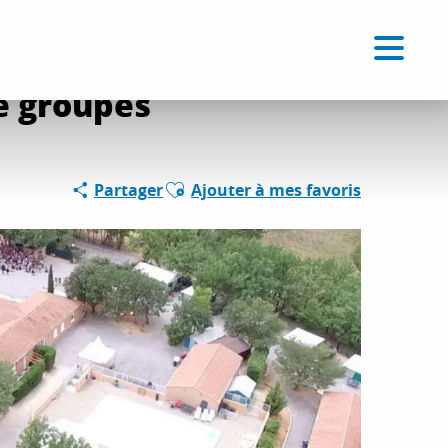
Voir les favoris
FR
Recherche
e groupes
Ajouter aux favoris
Partager
Ajouter à mes favoris