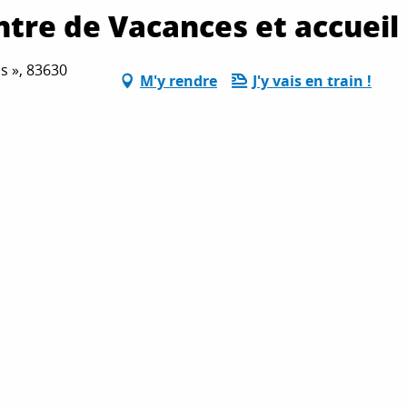
ntre de Vacances et accueil
ns », 83630
M'y rendre
J'y vais en train !