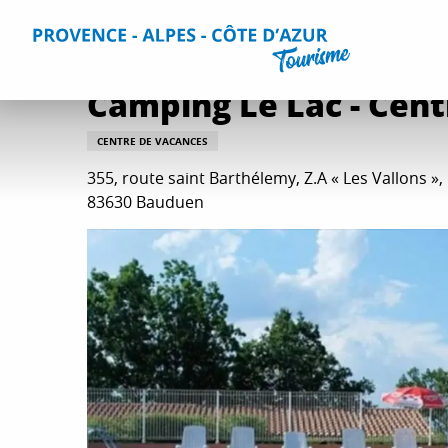
Aller
Accueil
Séjourner
Hébergements
Tous les hébergem
au
contenu
principal
Camping Le Lac - Cent
CENTRE DE VACANCES
355, route saint Barthélemy, Z.A « Les Vallons »,
83630 Bauduen