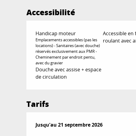
Accessibilité
Handicap moteur
Accessible en 
Emplacements accessibles (pas les
roulant avec a
locations) - Sanitaires (avec douche)
réservés exclusivement aux PMR -
Cheminement par endroit pentu,
avec du gravier
Douche avec assise + espace
de circulation
Tarifs
Du
Jusqu'au
24 avril 2026
21 septembre 2026
au
21 septembre 2026