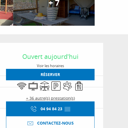
+ 7
Ouverture et coordon
Ouvert aujourd'hui
Voir les horaires
RÉSERVER
WiFi
Télévision
Terrasse
Parking
Animaux acceptés
Vente à emporter
+ 36 autre(s) prestation(s)
04 94 84 23
▒▒
CONTACTEZ-NOUS