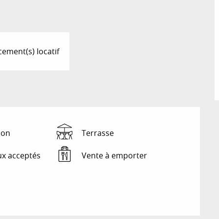
ement(s) locatif
ion
Terrasse
x acceptés
Vente à emporter