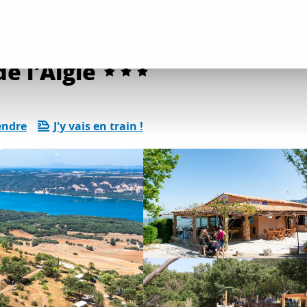
ents
Les campings de Provence-Alpes-Côte d’Azur
Campasun - Camping
e l'Aigle
endre
J'y vais en train !