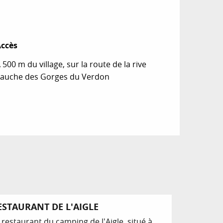
ccès
ccès
 500 m du village, sur la route de la rive
auche des Gorges du Verdon
ESTAURANT DE L'AIGLE
 restaurant du camping de l'Aigle, situé à