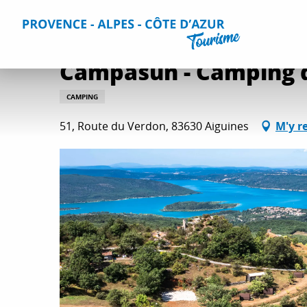
Aller
Accueil
Séjourner
Hébergements
Tous les hébergem
au
contenu
principal
Campasun - Camping d
CAMPING
51, Route du Verdon, 83630 Aiguines
M'y r