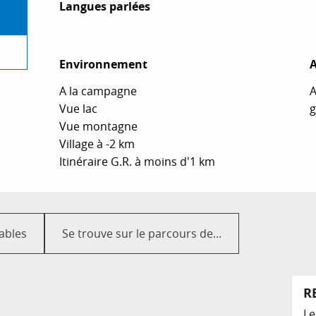
Langues parlées
Langues parlées
Environnement
Environnement
A
A
A la campagne
A
Vue lac
g
Vue montagne
Village à -2 km
Itinéraire G.R. à moins d'1 km
ables
Se trouve sur le parcours de...
R
Le