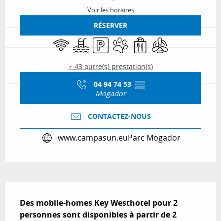
Voir les horaires
RÉSERVER
WiFi
Piscine
Parking
Animaux acceptés
Vente à emporter
Air conditionné
+ 43 autre(s) prestation(s)
04 94 74 53
▒▒
Mogador
CONTACTEZ-NOUS
www.campasun.eu
Parc Mogador
Description
Des mobile-homes Key Westhotel pour 2 
personnes sont disponibles à partir de 2 