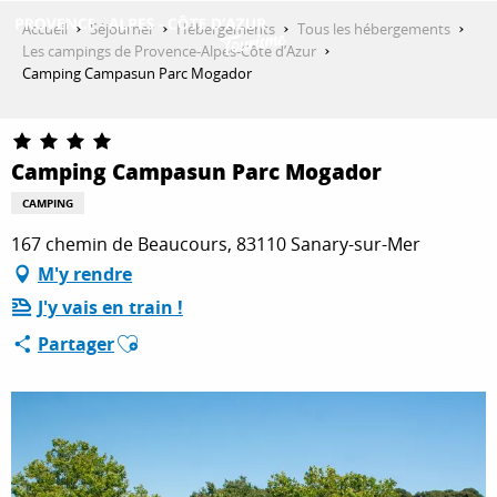
Aller
Accueil
Séjourner
Hébergements
Tous les hébergements
au
Les campings de Provence-Alpes-Côte d’Azur
contenu
Camping Campasun Parc Mogador
DÉCOUVRIR
principal
Camping Campasun Parc Mogador
QUE FAIRE ?
CAMPING
167 chemin de Beaucours, 83110 Sanary-sur-Mer
SÉJOURNER
M'y rendre
J'y vais en train !
Ajouter aux favoris
Partager
ESPACE PRO