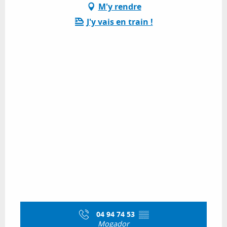
M'y rendre
J'y vais en train !
04 94 74 53
▒▒
Mogador