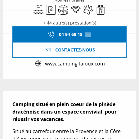
Voir les horaires
Piscine
Parking
Terrasse
WiFi
Animaux acceptés
Vente à emporter
+ 44 autre(s) prestation(s)
04 94 68 18
▒▒
CONTACTEZ-NOUS
www.camping-lafoux.com
Description
Camping situé en plein coeur de la pinède 
dracénoise dans un espace convivial  pour 
réussir vos vacances.
Situé au carrefour entre la Provence et la Côte 
d'Azur, nous vous proposons de passer un 