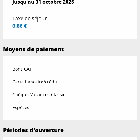
Du
Jusqu'au
1 mars 2026
31 octobre 2026
au
31 octobre 2026
Taxe de séjour
0,86 €
Moyens de paiement
Bons CAF
Carte bancaire/crédit
Chèque-Vacances Classic
Espèces
Périodes d'ouverture