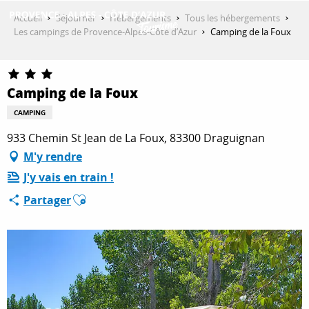
Aller
Accueil
Séjourner
Hébergements
Tous les hébergements
au
Les campings de Provence-Alpes-Côte d’Azur
Camping de la Foux
contenu
DÉCOUVRIR
principal
Camping de la Foux
QUE FAIRE ?
CAMPING
933 Chemin St Jean de La Foux, 83300 Draguignan
M'y rendre
SÉJOURNER
J'y vais en train !
Ajouter aux favoris
Partager
ESPACE PRO