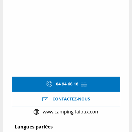
04 94 68 18
▒▒
CONTACTEZ-NOUS
www.camping-lafoux.com
Langues parlées
Langues parlées