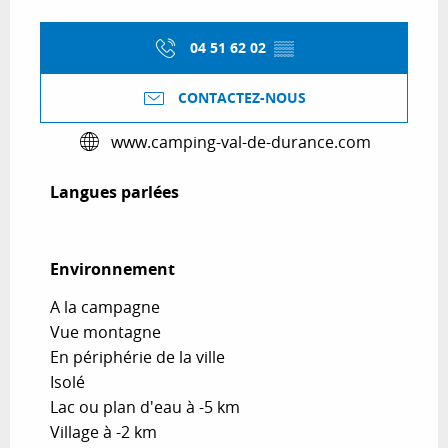
04 51 62 02
▒▒
CONTACTEZ-NOUS
www.camping-val-de-durance.com
Langues parlées
Langues parlées
Environnement
Environnement
A la campagne
Vue montagne
En périphérie de la ville
Isolé
Lac ou plan d'eau à -5 km
Village à -2 km