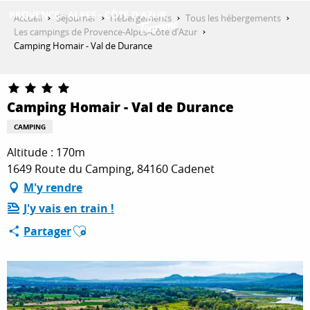
Aller
Accueil
Séjourner
Hébergements
Tous les hébergements
au
Les campings de Provence-Alpes-Côte d’Azur
contenu
Camping Homair - Val de Durance
DÉCOUVRIR
principal
Camping Homair - Val de Durance
QUE FAIRE ?
CAMPING
Altitude : 170m
SÉJOURNER
1649 Route du Camping, 84160 Cadenet
M'y rendre
J'y vais en train !
ESPACE PRO
Ajouter aux favoris
Partager