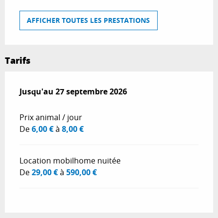
AFFICHER TOUTES LES PRESTATIONS
Tarifs
Du
Jusqu'au
3 avril 2026
27 septembre 2026
au
27 septembre 2026
Prix animal / jour
De
6,00 €
à
8,00 €
Location mobilhome nuitée
De
29,00 €
à
590,00 €