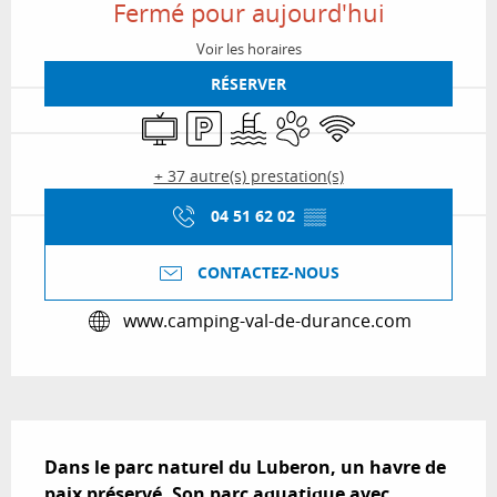
Fermé pour aujourd'hui
Voir les horaires
RÉSERVER
Télévision
Parking
Piscine
Animaux acceptés
WiFi
+ 37 autre(s) prestation(s)
04 51 62 02
▒▒
CONTACTEZ-NOUS
www.camping-val-de-durance.com
Description
Dans le parc naturel du Luberon, un havre de 
paix préservé. Son parc aquatique avec 