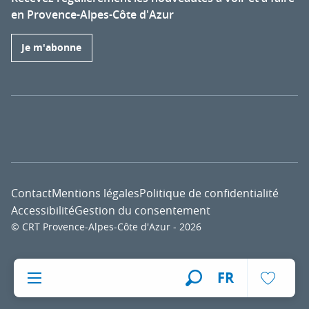
en Provence-Alpes-Côte d'Azur
Je m'abonne
Contact
Mentions légales
Politique de confidentialité
Accessibilité
Gestion du consentement
© CRT Provence-Alpes-Côte d'Azur - 2026
Voir l
FR
Recherche