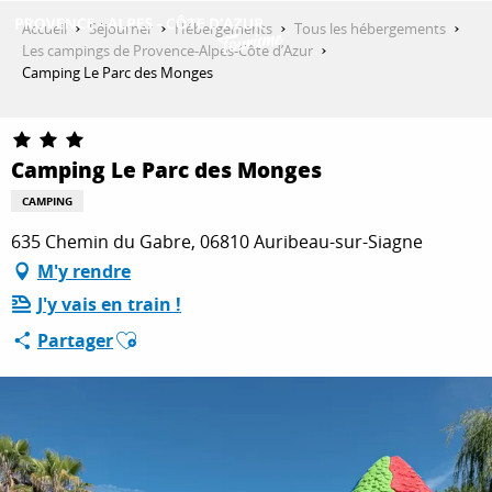
Aller
Accueil
Séjourner
Hébergements
Tous les hébergements
au
Les campings de Provence-Alpes-Côte d’Azur
contenu
Camping Le Parc des Monges
DÉCOUVRIR
principal
Camping Le Parc des Monges
QUE FAIRE ?
CAMPING
635 Chemin du Gabre, 06810 Auribeau-sur-Siagne
SÉJOURNER
M'y rendre
J'y vais en train !
Ajouter aux favoris
Partager
ESPACE PRO