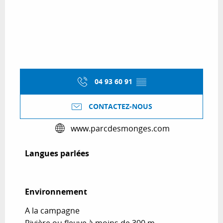
04 93 60 91
▒▒
CONTACTEZ-NOUS
www.parcdesmonges.com
Langues parlées
Langues parlées
Environnement
Environnement
A la campagne