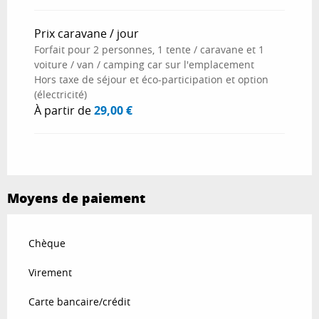
Prix caravane / jour
Du
16 août 2026
au
29 août 2026
Forfait pour 2 personnes, 1 tente / caravane et 1
voiture / van / camping car sur l'emplacement
Du
30 août 2026
au
20 septembre 2026
Hors taxe de séjour et éco-participation et option
(électricité)
À partir de
29,00 €
Moyens de paiement
Chèque
Virement
Carte bancaire/crédit