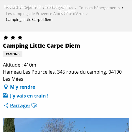
Aller
Accueil
Séjourner
Hébergements
Tous les hébergements
au
Les campings de Provence-Alpes-Côte d’Azur
contenu
Camping Little Carpe Diem
DÉCOUVRIR
principal
Camping Little Carpe Diem
QUE FAIRE ?
CAMPING
Altitude : 410m
SÉJOURNER
Hameau Les Pourcelles, 345 route du camping, 04190
Les Mées
M'y rendre
ESPACE PRO
J'y vais en train !
Ajouter aux favoris
Partager