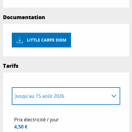
Documentation
LITTLE CARPE DIEM
Tarifs
Jusqu'au
15 août 2026
Du
18 avril 2026
au
20 juin 2026
Prix électricité / jour
4,50 €
Du
21 juin 2026
au
11 juillet 2026