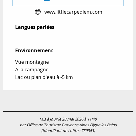
www.littlecarpediem.com
Langues parlées
Langues parlées
Environnement
Environnement
Vue montagne
A la campagne
Lac ou plan d'eau à -5 km
Mis à jour le 28 mai 2026 à 11:48
par Office de Tourisme Provence Alpes Digne les Bains
(Identifiant de l'offre :
759343
)