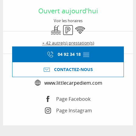
Ouverture et coordonnées
Ouvert aujourd'hui
Voir les horaires
Piscine
Parking
WiFi
+ 42 autre(s) prestation(s)
04 92 34 18
▒▒
CONTACTEZ-NOUS
www.littlecarpediem.com
Page Facebook
Page Instagram