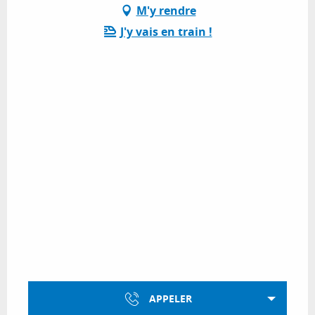
M'y rendre
J'y vais en train !
APPELER