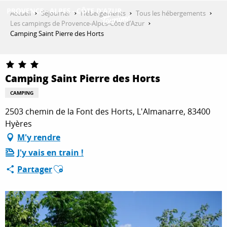
Aller
Accueil
Séjourner
Hébergements
Tous les hébergements
au
Les campings de Provence-Alpes-Côte d’Azur
contenu
Camping Saint Pierre des Horts
DÉCOUVRIR
principal
Camping Saint Pierre des Horts
QUE FAIRE ?
CAMPING
2503 chemin de la Font des Horts, L'Almanarre, 83400
SÉJOURNER
Hyères
M'y rendre
J'y vais en train !
ESPACE PRO
Ajouter aux favoris
Partager