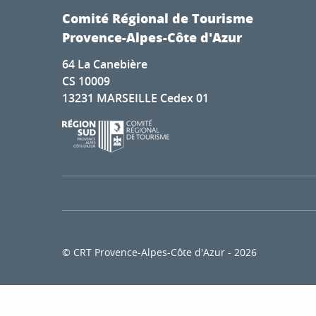
La Lune de Mougins
Comité Régional de Tourisme
Ibis budget palais des congrès
Provence-Alpes-Côte d'Azur
Camping Les Fines Roches
Hôtel Windsor
64 La Canebière
Les Petites Maisons - Hameau des Baux
CS 10009
Five Seas by Inwood Hotels
13231 MARSEILLE Cedex 01
Ferme du Petit Ségriès (hébergement de groupe)
Anova Hôtel & Spa
MMV - Le Hameau des Airelles
Le Fontenil - Tremblay Espace Evasion
© CRT Provence-Alpes-Côte d'Azur - 2026