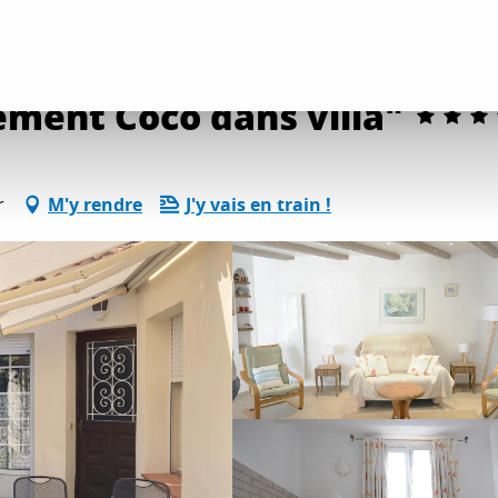
ents
Gîtes et locations
3 pièces **** "Appartement Coco dans villa"
ement Coco dans villa"
r
M'y rendre
J'y vais en train !