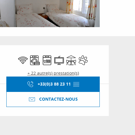
Ouverture et coordon
WiFi
Lave linge
Lave vaisselle
Télévision
Terrasse
Animaux acceptés
+ 22 autre(s) prestation(s)
+33(0)3 88 23 11
▒▒
CONTACTEZ-NOUS