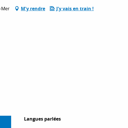
r-Mer
M'y rendre
J'y vais en train !
Langues parlées
Langues parlées