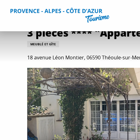
Aller
Accueil
Séjourner
Hébergements
Tous les hébergem
au
contenu
principal
3 pièces **** "Appart
MEUBLÉ ET GÎTE
18 avenue Léon Montier, 06590 Théoule-sur-Me