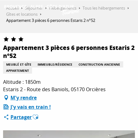
Aller
Accueil
Séjourner
Hébergements
Tous les hébergements
au
Gîtes et locations
contenu
Appartement 3 pièces 6 personnes Estaris 2 n°52
DÉCOUVRIR
principal
Appartement 3 pièces 6 personnes Estaris 2
QUE FAIRE ?
n°52
MEUBLÉ ET GÎTE
IMMEUBLE/RÉSIDENCE
CONSTRUCTION ANCIENNE
APPARTEMENT
SÉJOURNER
Altitude : 1850m
Estaris 2 - Route des Baniols, 05170 Orcières
ESPACE PRO
M'y rendre
J'y vais en train !
Ajouter aux favoris
Partager