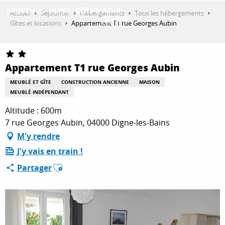
Aller
Accueil
Séjourner
Hébergements
Tous les hébergements
au
Gîtes et locations
Appartement T1 rue Georges Aubin
contenu
DÉCOUVRIR
principal
Appartement T1 rue Georges Aubin
QUE FAIRE ?
MEUBLÉ ET GÎTE
CONSTRUCTION ANCIENNE
MAISON
MEUBLÉ INDÉPENDANT
Altitude : 600m
SÉJOURNER
7 rue Georges Aubin, 04000 Digne-les-Bains
M'y rendre
J'y vais en train !
ESPACE PRO
Ajouter aux favoris
Partager