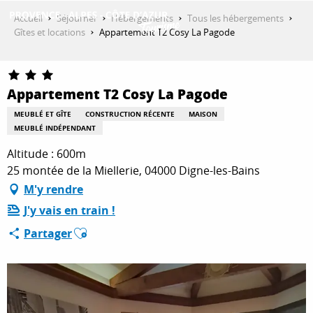
Aller
Accueil
Séjourner
Hébergements
Tous les hébergements
au
Gîtes et locations
Appartement T2 Cosy La Pagode
contenu
DÉCOUVRIR
principal
Appartement T2 Cosy La Pagode
QUE FAIRE ?
MEUBLÉ ET GÎTE
CONSTRUCTION RÉCENTE
MAISON
MEUBLÉ INDÉPENDANT
Altitude : 600m
SÉJOURNER
25 montée de la Miellerie, 04000 Digne-les-Bains
M'y rendre
J'y vais en train !
ESPACE PRO
Ajouter aux favoris
Partager