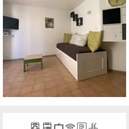
Ouverture et coordonnées
Lave linge
Lave vaisselle
Télévision
WiFi
Parking
Piscine