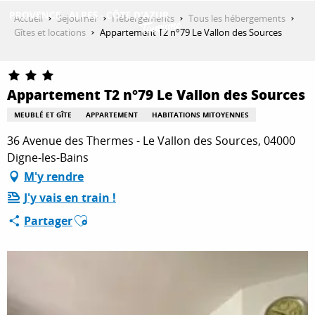
Aller
Accueil
Séjourner
Hébergements
Tous les hébergements
au
Gîtes et locations
Appartement T2 n°79 Le Vallon des Sources
contenu
DÉCOUVRIR
principal
Appartement T2 n°79 Le Vallon des Sources
QUE FAIRE ?
MEUBLÉ ET GÎTE
APPARTEMENT
HABITATIONS MITOYENNES
36 Avenue des Thermes - Le Vallon des Sources, 04000
Digne-les-Bains
SÉJOURNER
M'y rendre
J'y vais en train !
Ajouter aux favoris
ESPACE PRO
Partager