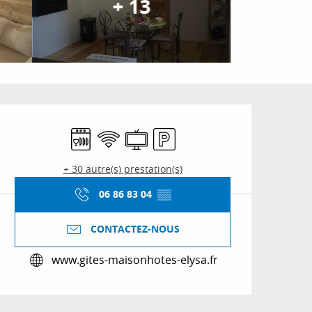
+ 13
Ouverture et coordon
Lave vaisselle
WiFi
Télévision
Parking
+ 30 autre(s) prestation(s)
06 86 83 04
▒▒
CONTACTEZ-NOUS
www.gites-maisonhotes-elysa.fr