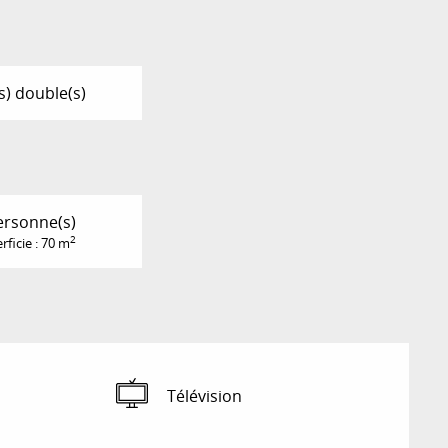
(s) double(s)
ersonne(s)
2
rficie : 70 m
Télévision