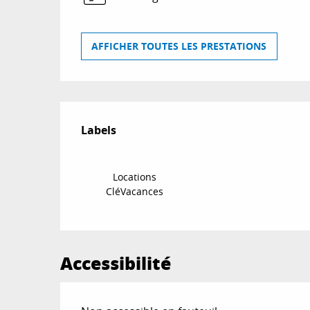
AFFICHER TOUTES LES PRESTATIONS
Offres de prestat
Labels
Labels
Locations
CléVacances
Accessibilité