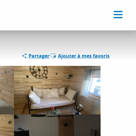
Voir les favoris
FR
Recherche
Ajouter aux favoris
Partager
Ajouter à mes favoris