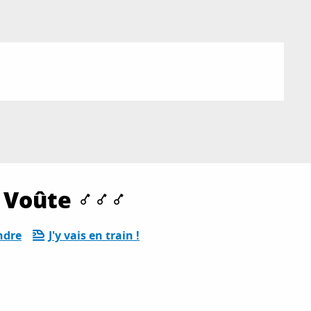
 Voûte
ndre
J'y vais en train !