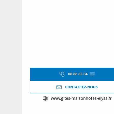
06 86 83 04
▒▒
CONTACTEZ-NOUS
www.gites-maisonhotes-elysa.fr