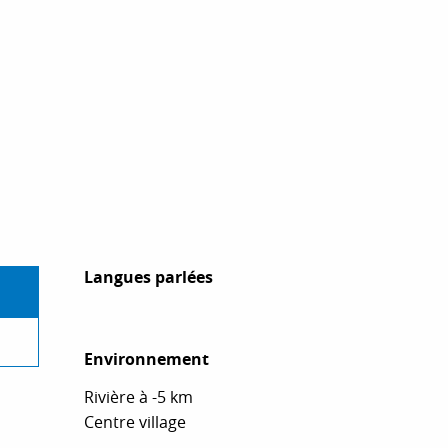
Langues parlées
Langues parlées
Environnement
Environnement
Rivière à -5 km
Centre village