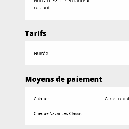
Non accessible en fauteuil
roulant
Tarifs
Tarifs 2026
Nuitée
Moyens de paiement
Chèque
Carte bancai
Chèque-Vacances Classic