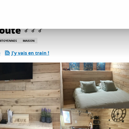
ents
Gîtes et locations
Chambre d'hôtes La Voûte
Voûte
MITOYENNES
MAISON
e
J'y vais en train !