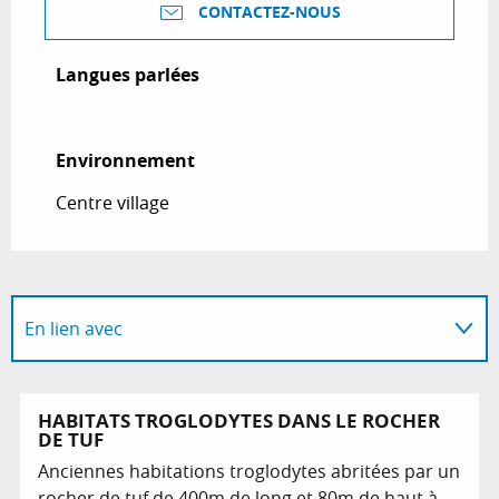
CONTACTEZ-NOUS
Langues parlées
Langues parlées
Environnement
Environnement
Centre village
En lien avec
Sur place
HABITATS TROGLODYTES DANS LE ROCHER
DE TUF
Anciennes habitations troglodytes abritées par un
rocher de tuf de 400m de long et 80m de haut à