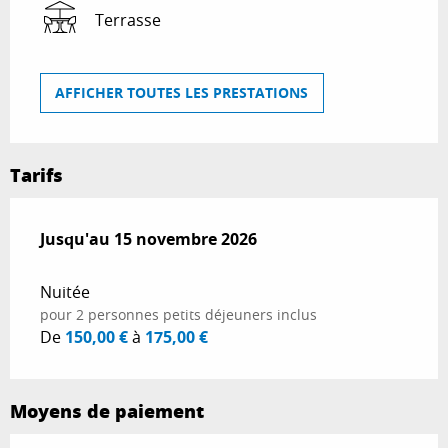
Terrasse
AFFICHER TOUTES LES PRESTATIONS
Tarifs
Du
Jusqu'au
9 juin 2026
15 novembre 2026
au
15 novembre 2026
Nuitée
pour 2 personnes petits déjeuners inclus
De
150,00 €
à
175,00 €
Moyens de paiement