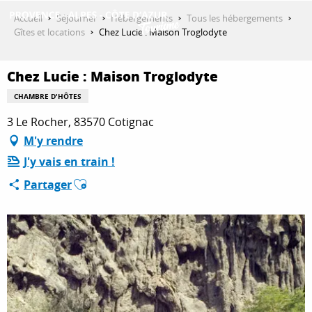
Aller
Accueil
Séjourner
Hébergements
Tous les hébergements
au
Gîtes et locations
Chez Lucie : Maison Troglodyte
contenu
DÉCOUVRIR
principal
Chez Lucie : Maison Troglodyte
CHAMBRE D'HÔTES
QUE FAIRE ?
3 Le Rocher, 83570 Cotignac
M'y rendre
J'y vais en train !
SÉJOURNER
Ajouter aux favoris
Partager
ESPACE PRO