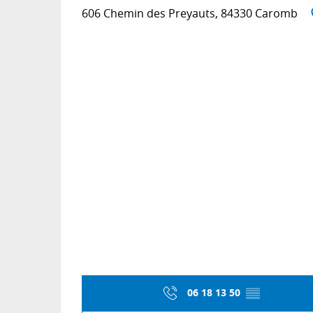
606 Chemin des Preyauts, 84330 Caromb
06 18 13 50
▒▒