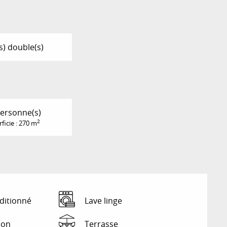
(s) double(s)
ersonne(s)
2
ficie : 270 m
ditionné
Lave linge
ion
Terrasse