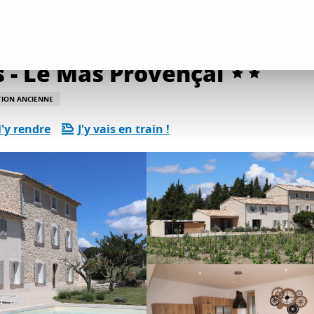
ents
Gîtes et locations
Domaine des Preyauts - Le Mas Provençal
 - Le Mas Provençal
ION ANCIENNE
'y rendre
J'y vais en train !