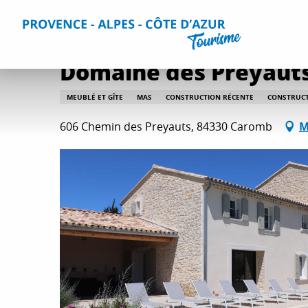
Aller
Accueil
Séjourner
Hébergements
Tous les hébergem
au
contenu
principal
Domaine des Preyauts
MEUBLÉ ET GÎTE
MAS
CONSTRUCTION RÉCENTE
CONSTRUCT
606 Chemin des Preyauts, 84330 Caromb
M