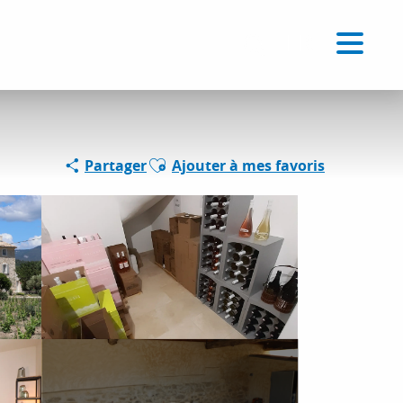
Voir les favoris
FR
Recherche
Ajouter aux favoris
Partager
Ajouter à mes favoris