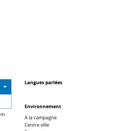
Langues parlées
Langues parlées
Environnement
Environnement
com
A la campagne
Centre ville