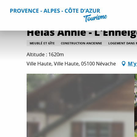
Aller
Accueil
Séjourner
Hébergements
Tous les hébergem
au
contenu
principal
Hélas Annie - L'Enneig
MEUBLÉ ET GÎTE
CONSTRUCTION ANCIENNE
LOGEMENT DANS 
Altitude : 1620m
Ville Haute, Ville Haute, 05100 Névache
M'y