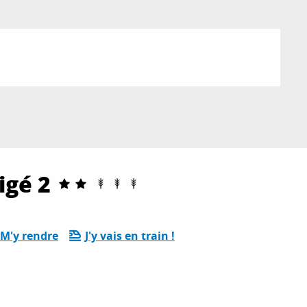
igé 2
M'y rendre
J'y vais en train !