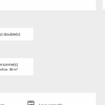
(s) double(s)
ersonne(s)
2
rficie : 80 m