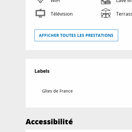
WiFi
Lave li
Télévision
Terras
AFFICHER TOUTES LES PRESTATIONS
Offres de prestat
Labels
Labels
Gîtes de France
Accessibilité