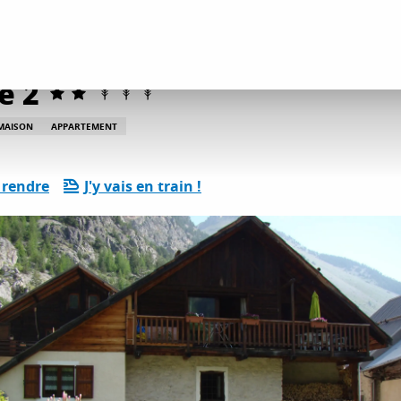
ents
Gîtes et locations
Hélas Annie - L'Enneigé 2
é 2
MAISON
APPARTEMENT
 rendre
J'y vais en train !