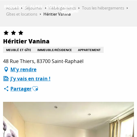
Aller
Accueil
Séjourner
Hébergements
Tous les hébergements
au
Gîtes et locations
Héritier Vanina
contenu
DÉCOUVRIR
principal
Héritier Vanina
QUE FAIRE ?
MEUBLÉ ET GÎTE
IMMEUBLE/RÉSIDENCE
APPARTEMENT
48 Rue Thiers, 83700 Saint-Raphaël
M'y rendre
SÉJOURNER
J'y vais en train !
Ajouter aux favoris
Partager
ESPACE PRO