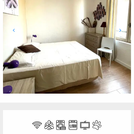
Ouverture et coordonnées
WiFi
Air conditionné
Lave linge
Lave vaisselle
Télévision
Animaux acceptés