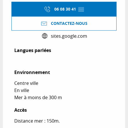
06 08 30 41
▒▒
CONTACTEZ-NOUS
sites.google.com
Langues parlées
Langues parlées
Environnement
Environnement
Centre ville
En ville
Mer à moins de 300 m
Accès
Accès
Distance mer : 150m.