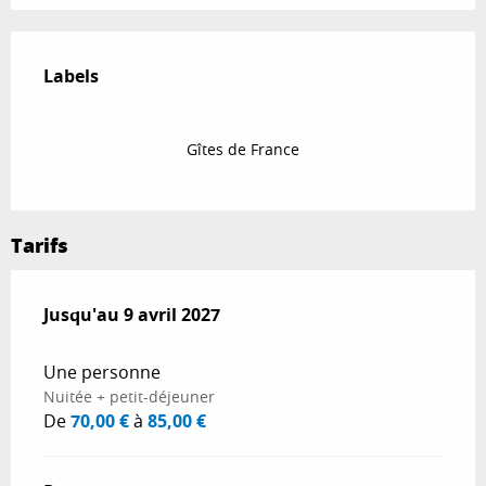
Offres de prestations
Labels
Labels
Gîtes de France
Tarifs
Du
Jusqu'au
28 avril 2026
9 avril 2027
au
9 avril 2027
Une personne
Nuitée + petit-déjeuner
De
70,00 €
à
85,00 €