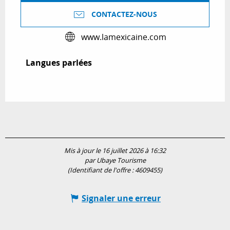
CONTACTEZ-NOUS
www.lamexicaine.com
Langues parlées
Langues parlées
Mis à jour le 16 juillet 2026 à 16:32
par Ubaye Tourisme
(Identifiant de l'offre :
4609455
)
Signaler une erreur