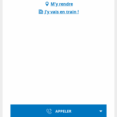
M'y rendre
J'y vais en train !
APPELER