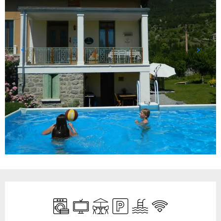
Ouverture et coordonnées
Lave linge
Télévision
Terrasse
Parking
Piscine
WiFi