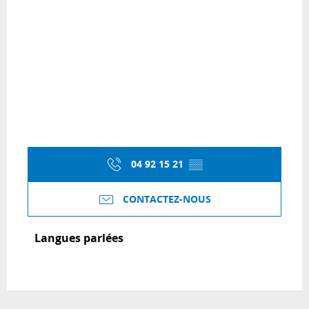
04 92 15 21
▒▒
CONTACTEZ-NOUS
Langues parlées
Langues parlées