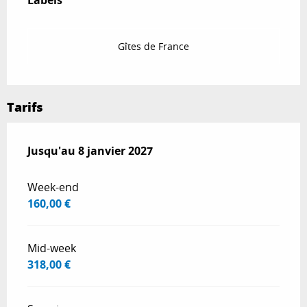
Gîtes de France
Tarifs
Du
Jusqu'au
20 décembre 2025
8 janvier 2027
au
8 janvier 2027
Week-end
160,00 €
Mid-week
318,00 €