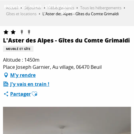
Aller
Accueil
Séjourner
Hébergements
Tous les hébergements
au
Gîtes et locations
L'Aster des Alpes - Gîtes du Comte Grimaldi
contenu
DÉCOUVRIR
principal
L'Aster des Alpes - Gîtes du Comte Grimaldi
QUE FAIRE ?
MEUBLÉ ET GÎTE
Altitude : 1450m
Place Joseph Garnier, Au village, 06470 Beuil
SÉJOURNER
M'y rendre
J'y vais en train !
Ajouter aux favoris
ESPACE PRO
Partager