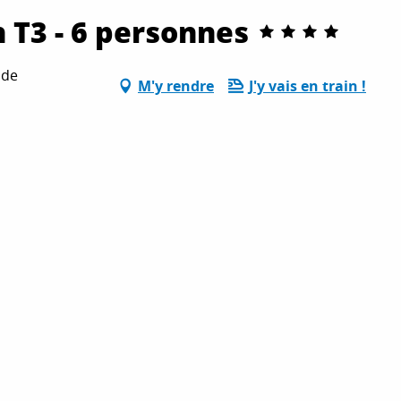
 T3 - 6 personnes
 de
M'y rendre
J'y vais en train !