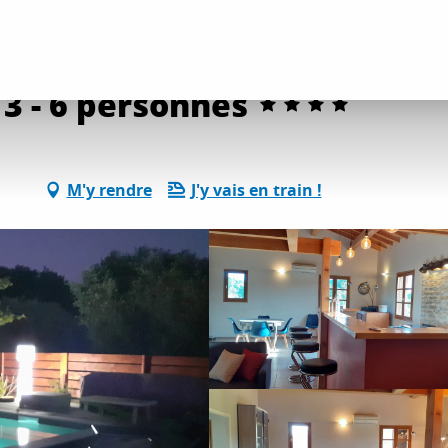
ents
Gîtes et locations
Le Bastidon - Maison T3 - 6 personnes
T3 - 6 personnes
M'y rendre
J'y vais en train !