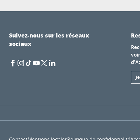
Suivez-nous sur les réseaux
Res
sociaux
Rec
voi
d'A
J
Contact
Mentions légales
Politique de confidentialité
Acce