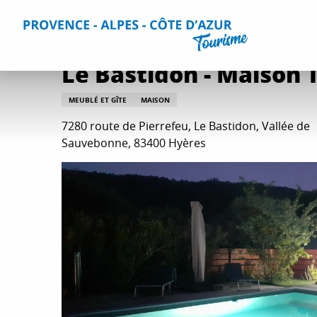
Aller
Accueil
Séjourner
Hébergements
Tous les hébergem
au
contenu
principal
Le Bastidon - Maison 
MEUBLÉ ET GÎTE
MAISON
7280 route de Pierrefeu, Le Bastidon, Vallée de
Sauvebonne, 83400 Hyères