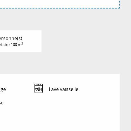
ersonne(s)
2
ficie : 100 m
nge
Lave vaisselle
se