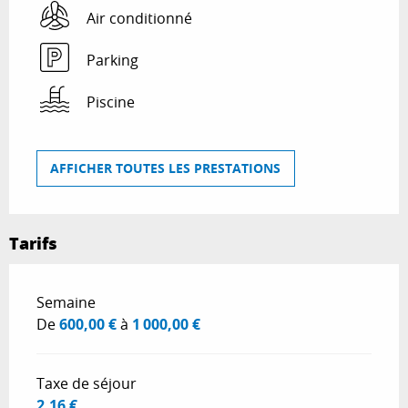
Air conditionné
Parking
Piscine
AFFICHER TOUTES LES PRESTATIONS
Tarifs
Tarifs 2026
Semaine
De
600,00 €
à
1 000,00 €
Taxe de séjour
2,16 €