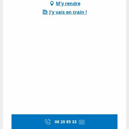
M'y rendre
J'y vais en train !
06 20 85 33
▒▒