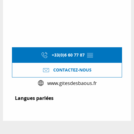
+33(0)6 60 77 87
▒▒
CONTACTEZ-NOUS
www.gitesdesbaous.fr
Langues parlées
Langues parlées