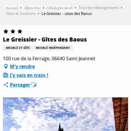
Aller
Accueil
Séjourner
Hébergements
Tous les hébergements
au
Gîtes et locations
Le Greissier - Gîtes des Baous
contenu
DÉCOUVRIR
principal
Le Greissier - Gîtes des Baous
QUE FAIRE ?
MEUBLÉ ET GÎTE
MEUBLÉ INDÉPENDANT
100 rue de la Ferrage, 06640 Saint-Jeannet
M'y rendre
SÉJOURNER
J'y vais en train !
Ajouter aux favoris
Partager
ESPACE PRO