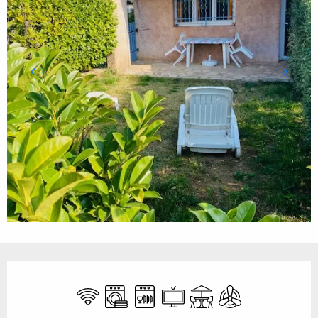
Ouverture et coordonnées
WiFi
Lave linge
Lave vaisselle
Télévision
Terrasse
Air conditionné