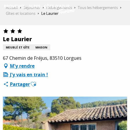
Aller
Accueil
Séjourner
Hébergements
Tous les hébergements
au
Gîtes et locations
Le Laurier
contenu
DÉCOUVRIR
principal
Le Laurier
QUE FAIRE ?
MEUBLÉ ET GÎTE
MAISON
67 Chemin de Fréjus, 83510 Lorgues
M'y rendre
SÉJOURNER
J'y vais en train !
Ajouter aux favoris
Partager
ESPACE PRO