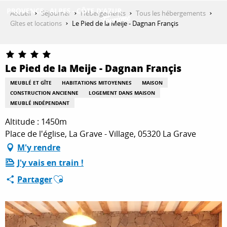
Aller
Accueil
Séjourner
Hébergements
Tous les hébergements
au
Gîtes et locations
Le Pied de la Meije - Dagnan Françis
contenu
DÉCOUVRIR
principal
Le Pied de la Meije - Dagnan Françis
QUE FAIRE ?
MEUBLÉ ET GÎTE
HABITATIONS MITOYENNES
MAISON
CONSTRUCTION ANCIENNE
LOGEMENT DANS MAISON
MEUBLÉ INDÉPENDANT
SÉJOURNER
Altitude : 1450m
Place de l'église, La Grave - Village, 05320 La Grave
M'y rendre
ESPACE PRO
J'y vais en train !
Ajouter aux favoris
Partager