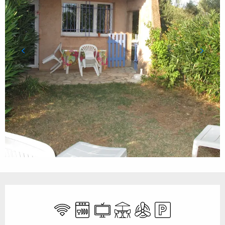
Ouverture et coordonnées
WiFi
Lave vaisselle
Télévision
Terrasse
Air conditionné
Parking