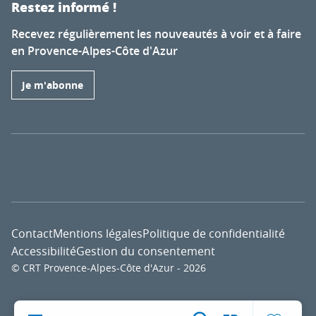
Restez informé !
Recevez régulièrement les nouveautés à voir et à faire
en Provence-Alpes-Côte d'Azur
Je m'abonne
Contact
Mentions légales
Politique de confidentialité
Accessibilité
Gestion du consentement
© CRT Provence-Alpes-Côte d'Azur - 2026
Voir l