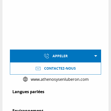
APPELER
CONTACTEZ-NOUS
www.athenosysenluberon.com
Langues parlées
Langues parlées
Environnement
Environnement