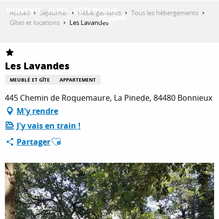
Aller
Accueil
Séjourner
Hébergements
Tous les hébergements
au
Gîtes et locations
Les Lavandes
contenu
DÉCOUVRIR
principal
Les Lavandes
QUE FAIRE ?
MEUBLÉ ET GÎTE
APPARTEMENT
445 Chemin de Roquemaure, La Pinede, 84480 Bonnieux
M'y rendre
SÉJOURNER
J'y vais en train !
Ajouter aux favoris
Partager
ESPACE PRO