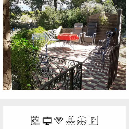
Ouverture et coordonnées
Lave linge
Télévision
WiFi
Piscine
Terrasse
Parking