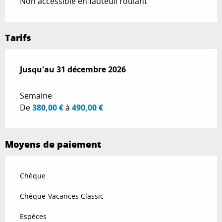
Non accessible en fauteuil roulant
Tarifs
Du
Jusqu'au
1 décembre 2025
31 décembre 2026
au
31 décembre 2026
Semaine
De
380,00 €
à
490,00 €
Moyens de paiement
Chèque
Chèque-Vacances Classic
Espèces