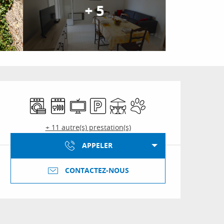
+ 5
Ouverture et coordon
Lave linge
Lave vaisselle
Télévision
Parking
Terrasse
Animaux acceptés
+ 11 autre(s) prestation(s)
APPELER
CONTACTEZ-NOUS