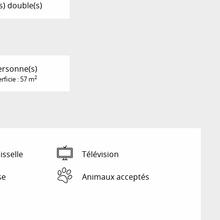
(s) double(s)
ersonne(s)
2
rficie : 57 m
isselle
Télévision
se
Animaux acceptés