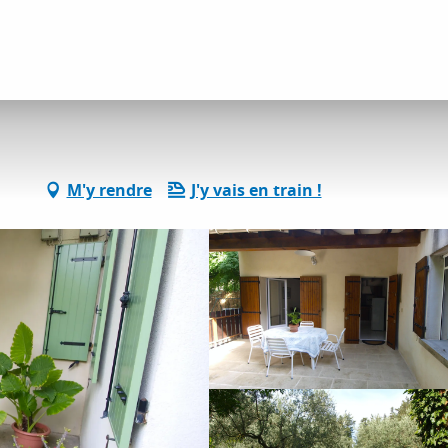
ents
Gîtes et locations
Les lavandes
M'y rendre
J'y vais en train !