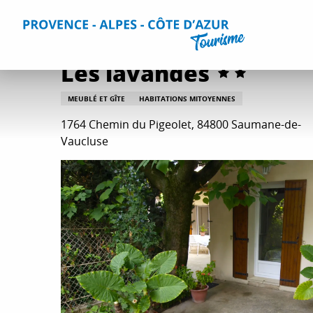
Aller
Accueil
Séjourner
Hébergements
Tous les hébergem
au
contenu
principal
Les lavandes
MEUBLÉ ET GÎTE
HABITATIONS MITOYENNES
1764 Chemin du Pigeolet, 84800 Saumane-de-
Vaucluse