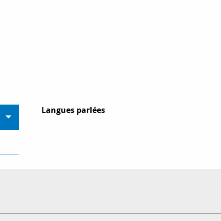
Langues parlées
Langues parlées