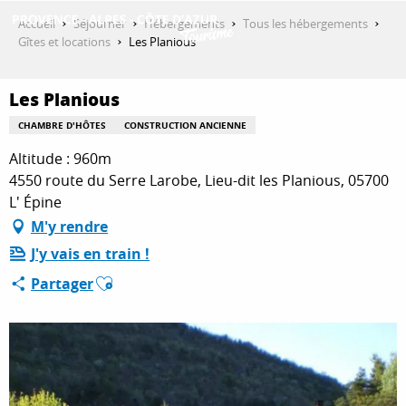
Aller
Accueil
Séjourner
Hébergements
Tous les hébergements
au
Gîtes et locations
Les Planious
contenu
DÉCOUVRIR
principal
Les Planious
CHAMBRE D'HÔTES
CONSTRUCTION ANCIENNE
QUE FAIRE ?
Altitude : 960m
4550 route du Serre Larobe, Lieu-dit les Planious, 05700
L' Épine
SÉJOURNER
M'y rendre
J'y vais en train !
Ajouter aux favoris
Partager
ESPACE PRO