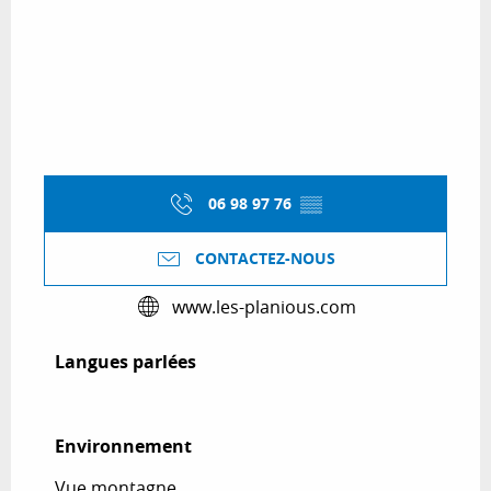
06 98 97 76
▒▒
CONTACTEZ-NOUS
www.les-planious.com
Langues parlées
Langues parlées
Environnement
Environnement
Vue montagne