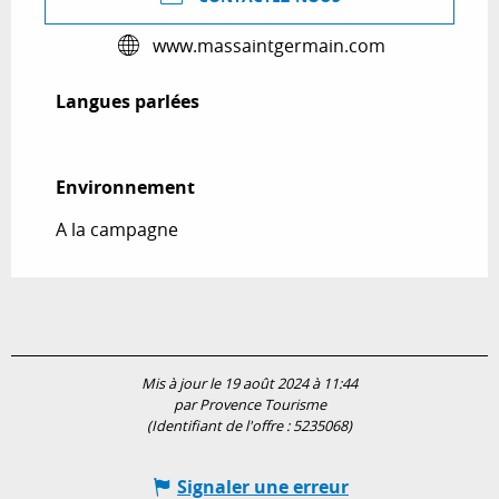
www.massaintgermain.com
Langues parlées
Langues parlées
Environnement
Environnement
A la campagne
Mis à jour le 19 août 2024 à 11:44
par Provence Tourisme
(Identifiant de l'offre :
5235068
)
Signaler une erreur