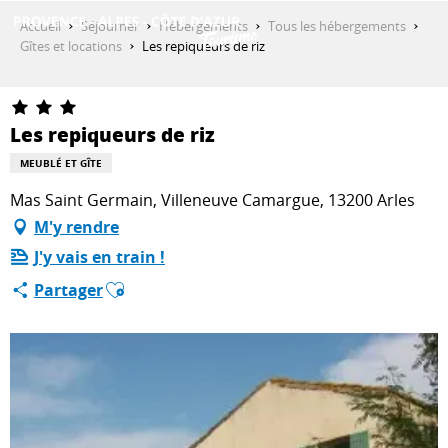
Aller
Accueil
Séjourner
Hébergements
Tous les hébergements
au
Gîtes et locations
Les repiqueurs de riz
contenu
DÉCOUVRIR
principal
Les repiqueurs de riz
QUE FAIRE ?
MEUBLÉ ET GÎTE
Mas Saint Germain, Villeneuve Camargue, 13200 Arles
M'y rendre
SÉJOURNER
J'y vais en train !
Ajouter aux favoris
Partager
ESPACE PRO