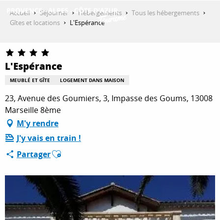
Aller
Accueil
Séjourner
Hébergements
Tous les hébergements
au
Gîtes et locations
L'Espérance
contenu
DÉCOUVRIR
principal
L'Espérance
QUE FAIRE ?
MEUBLÉ ET GÎTE
LOGEMENT DANS MAISON
23, Avenue des Goumiers, 3, Impasse des Goums, 13008
Marseille 8ème
SÉJOURNER
M'y rendre
J'y vais en train !
Ajouter aux favoris
ESPACE PRO
Partager