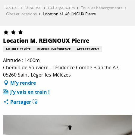
Aller
Accueil
Séjourner
Hébergements
Tous les hébergements
au
Gîtes et locations
Location M. REIGNOUX Pierre
contenu
DÉCOUVRIR
principal
Location M. REIGNOUX Pierre
QUE FAIRE ?
MEUBLÉ ET GÎTE
IMMEUBLE/RÉSIDENCE
APPARTEMENT
Altitude : 1400m
Chemin de Souvière - résidence Combe Blanche A7,
SÉJOURNER
05260 Saint-Léger-les-Mélèzes
M'y rendre
J'y vais en train !
ESPACE PRO
Ajouter aux favoris
Partager