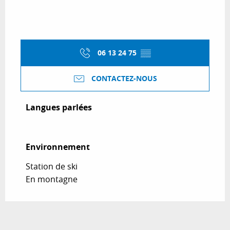
06 13 24 75
▒▒
CONTACTEZ-NOUS
Langues parlées
Langues parlées
Environnement
Environnement
Station de ski
En montagne