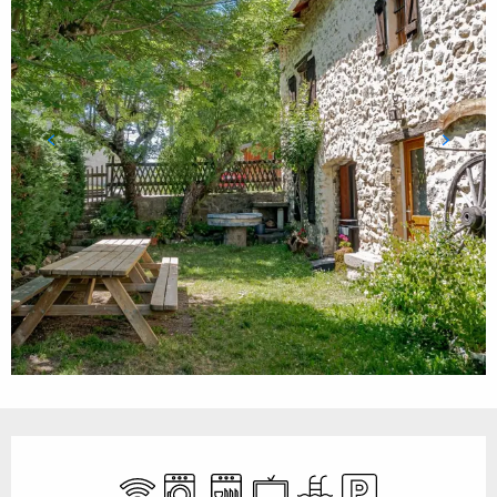
Ouverture et coordonnées
WiFi
Lave linge
Lave vaisselle
Télévision
Piscine
Parking