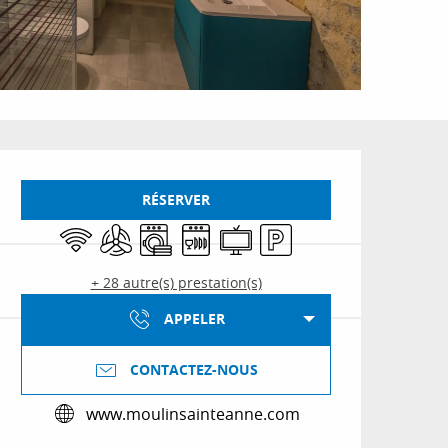
Ouverture et coordon
RÉSERVER
WiFi
Air conditionné
Lave linge
Lave vaisselle
Télévision
Parking
+ 28 autre(s) prestation(s)
APPELER
CONTACTEZ-NOUS
www.moulinsainteanne.com