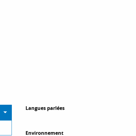
Langues parlées
Langues parlées
Environnement
Environnement