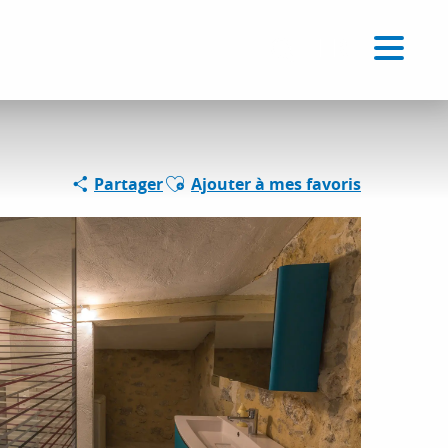
Voir les favoris
FR
Recherche
Ajouter aux favoris
Partager
Ajouter à mes favoris