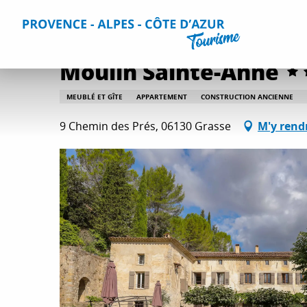
Aller
Accueil
Séjourner
Hébergements
Tous les hébergem
au
contenu
principal
Moulin Sainte-Anne
MEUBLÉ ET GÎTE
APPARTEMENT
CONSTRUCTION ANCIENNE
9 Chemin des Prés, 06130 Grasse
M'y rend