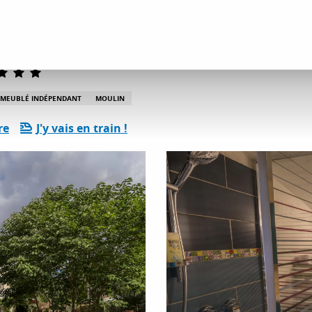
ents
Gîtes et locations
Moulin Sainte-Anne
MEUBLÉ INDÉPENDANT
MOULIN
re
J'y vais en train !