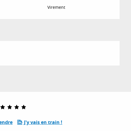
Virement
rendre
J'y vais en train !