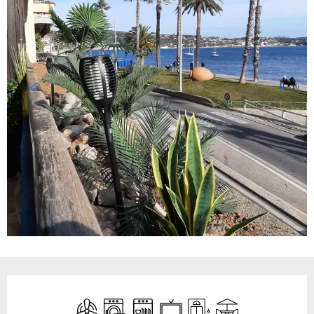
Ouverture et coordonnées
Air conditionné
Lave linge
Lave vaisselle
Télévision
Ascenseur
Terrasse