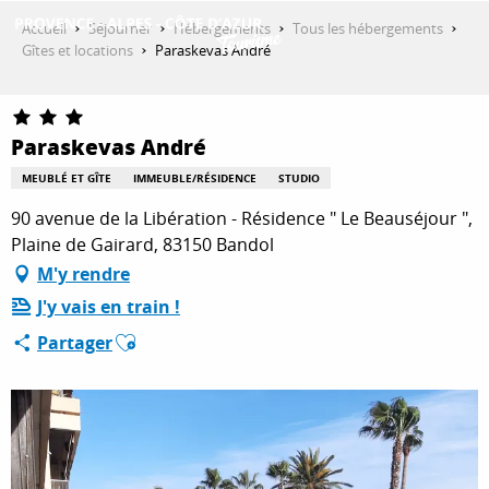
Aller
Accueil
Séjourner
Hébergements
Tous les hébergements
au
Gîtes et locations
Paraskevas André
contenu
DÉCOUVRIR
principal
Paraskevas André
QUE FAIRE ?
MEUBLÉ ET GÎTE
IMMEUBLE/RÉSIDENCE
STUDIO
90 avenue de la Libération - Résidence " Le Beauséjour ",
Plaine de Gairard, 83150 Bandol
SÉJOURNER
M'y rendre
J'y vais en train !
Ajouter aux favoris
ESPACE PRO
Partager