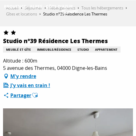
Aller
Accueil
Séjourner
Hébergements
Tous les hébergements
au
Gîtes et locations
Studio n°39 Résidence Les Thermes
contenu
DÉCOUVRIR
principal
Studio n°39 Résidence Les Thermes
QUE FAIRE ?
MEUBLÉ ET GÎTE
IMMEUBLE/RÉSIDENCE
STUDIO
APPARTEMENT
Altitude : 600m
5 avenue des Thermes, 04000 Digne-les-Bains
SÉJOURNER
M'y rendre
J'y vais en train !
Ajouter aux favoris
ESPACE PRO
Partager