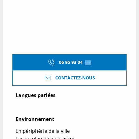
06 95 93 04
▒▒
CONTACTEZ-NOUS
Langues parlées
Langues parlées
Environnement
Environnement
En périphérie de la ville
Lac ou plan d'eau à -5 km