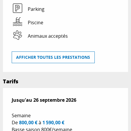
Parking
Piscine
Animaux acceptés
AFFICHER TOUTES LES PRESTATIONS
Tarifs
Du
Jusqu'au
4 avril 2026
26 septembre 2026
au
26 septembre 2026
Semaine
De
800,00 €
à
1 590,00 €
Basse saison 800€/semaine