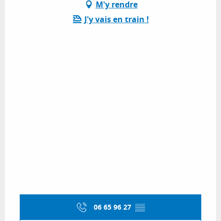
M'y rendre
J'y vais en train !
06 65 96 27
▒▒