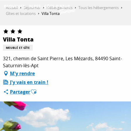
Aller
Accueil
Séjourner
Hébergements
Tous les hébergements
au
Gîtes et locations
Villa Tonta
contenu
DÉCOUVRIR
principal
Villa Tonta
QUE FAIRE ?
MEUBLÉ ET GÎTE
321, chemin de Saint Pierre, Les Mézards, 84490 Saint-
Saturnin-lès-Apt
SÉJOURNER
M'y rendre
J'y vais en train !
Ajouter aux favoris
ESPACE PRO
Partager