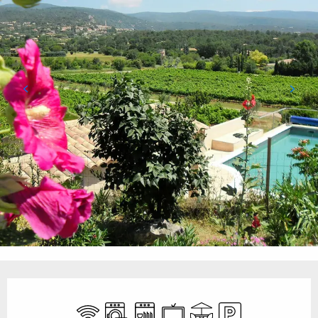
Ouverture et coordonnées
WiFi
Lave linge
Lave vaisselle
Télévision
Terrasse
Parking